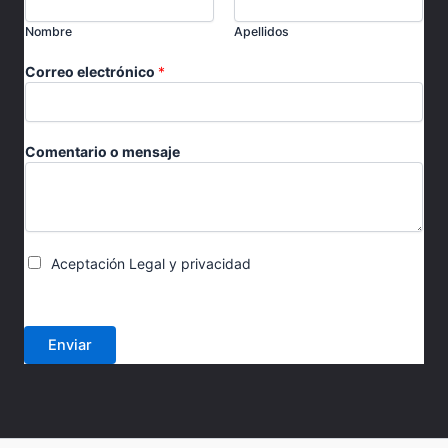
Nombre
Apellidos
Correo electrónico
*
Comentario o mensaje
v
C
Aceptación Legal y privacidad
e
a
r
s
i
i
f
l
Enviar
i
l
c
a
a
s
c
d
i
e