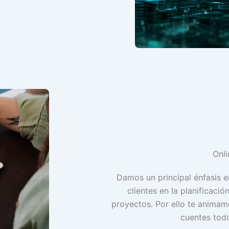
Onli
Damos un principal énfasis 
clientes en la planificació
proyectos. Por ello te animam
cuentes todo