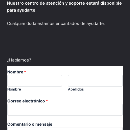
Nuestro centro de atención y soporte estará disponible
para ayudarte
Cualquier duda estamos encantados de ayudarte.
¿Hablamos?
C
Nombre
*
o
m
e
Nombre
Apellidos
n
t
Correo electrónico
*
a
r
i
o
Comentario o mensaje
e