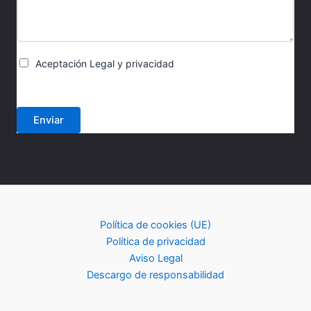
l
e
c
t
C
r
Aceptación Legal y privacidad
a
ó
s
n
i
i
l
c
Enviar
l
o
a
o
s
d
e
v
e
Política de cookies (UE)
r
Política de privacidad
i
f
Aviso Legal
i
Descargo de responsabilidad
c
a